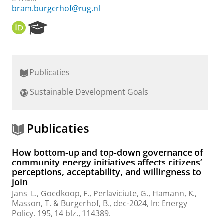
bram.burgerhof@rug.nl
O
R
R
e
C
s
I
e
D
a
Publicaties
r
c
Sustainable Development Goals
h
P
o
r
Publicaties
t
a
How bottom-up and top-down governance of
l
community energy initiatives affects citizens’
perceptions, acceptability, and willingness to
join
Jans, L.
,
Goedkoop, F.
,
Perlaviciute, G.
, Hamann, K.,
Masson, T. &
Burgerhof, B.
,
dec-2024
,
In:
Energy
Policy.
195
,
14 blz.
, 114389.