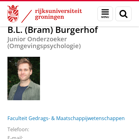
Skip
Skip
Over ons
B.L. (Bram) Burgerhof
Menu
Zoek
to
to
en
Content
Navigation
zoeken
B.L. (Bram) Burgerhof
Junior Onderzoeker
(Omgevingspsychologie)
Faculteit Gedrags- & Maatschappijwetenschappen
Telefoon:
E-mail: