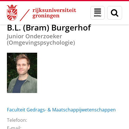
Skip
Skip
Over ons
B.L. (Bram) Burgerhof
Menu
Zoek
to
to
en
Content
Navigation
zoeken
B.L. (Bram) Burgerhof
Junior Onderzoeker
(Omgevingspsychologie)
Faculteit Gedrags- & Maatschappijwetenschappen
Telefoon:
E-mail: