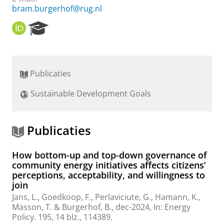
bram.burgerhof@rug.nl
O
R
R
e
C
s
I
e
D
a
Publicaties
r
c
Sustainable Development Goals
h
P
o
r
Publicaties
t
a
How bottom-up and top-down governance of
l
community energy initiatives affects citizens’
perceptions, acceptability, and willingness to
join
Jans, L.
,
Goedkoop, F.
,
Perlaviciute, G.
, Hamann, K.,
Masson, T. &
Burgerhof, B.
,
dec-2024
,
In:
Energy
Policy.
195
,
14 blz.
, 114389.