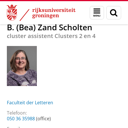
Skip
Skip
Over ons
B. (Bea) Zand Scholten
Menu
Zoek
to
to
en
Content
Navigation
zoeken
B. (Bea) Zand Scholten
cluster assistent Clusters 2 en 4
Faculteit der Letteren
Telefoon:
050 36 35988
(office)