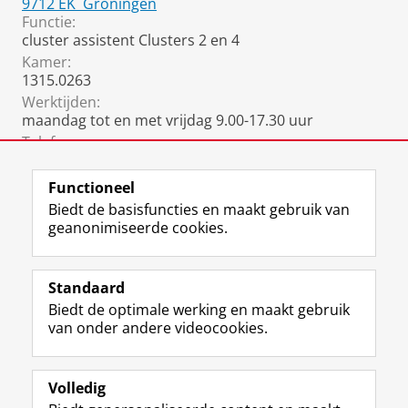
9712 EK
Groningen
Functie:
cluster assistent Clusters 2 en 4
Kamer:
1315.0263
Werktijden:
maandag tot en met vrijdag 9.00-17.30 uur
Telefoon:
050 36 35988
(office)
Functioneel
Biedt de basisfuncties en maakt gebruik van
geanonimiseerde cookies.
F
L
R
I
Y
Volg de RUG
a
i
S
n
o
Standaard
c
n
S
s
u
Biedt de optimale werking en maakt gebruik
e
k
-
t
T
Studiekiezers
van onder andere videocookies.
b
e
f
a
u
Maatschappij/bedrijven
o
d
e
g
b
o
I
e
r
e
Alumni
k
n
d
a
-
Volledig
p
-
R
m
k