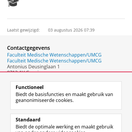
R
e
s
e
a
Laatst gewijzigd:
03 augustus 2026 07:39
r
c
h
Contactgegevens
P
o
Faculteit Medische Wetenschappen/UMCG
r
Faculteit Medische Wetenschappen/UMCG
t
Antonius Deusinglaan 1
a
9713 AV Groningen
l
Nederland
Functioneel
Biedt de basisfuncties en maakt gebruik van
geanonimiseerde cookies.
F
L
R
I
Y
Volg de RUG
a
i
S
n
o
Standaard
c
n
S
s
u
Biedt de optimale werking en maakt gebruik
e
k
-
t
T
Studiekiezers