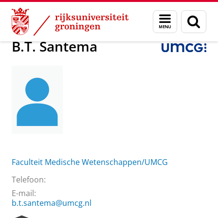
Skip
Skip
Over ons
B.T. Santema
Menu
Zoek
to
to
en
Content
Navigation
zoeken
B.T. Santema
Faculteit Medische Wetenschappen/UMCG
Telefoon:
E-mail:
b.t.santema@umcg.nl