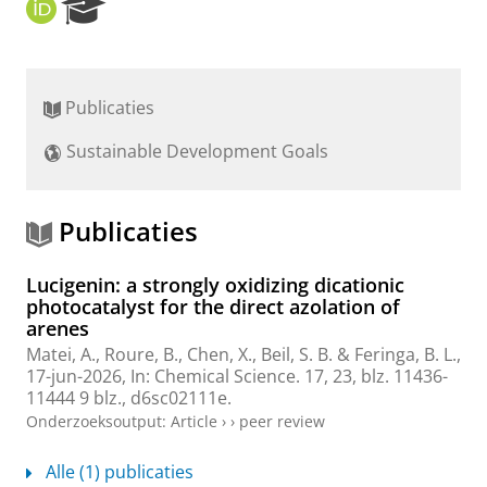
O
R
R
e
C
s
I
e
D
a
Publicaties
r
c
Sustainable Development Goals
h
P
o
r
Publicaties
t
a
Lucigenin: a strongly oxidizing dicationic
l
photocatalyst for the direct azolation of
arenes
Matei, A.
,
Roure, B.
, Chen, X.,
Beil, S. B.
&
Feringa, B. L.
,
17-jun-2026
,
In:
Chemical Science.
17
,
23
,
blz. 11436-
11444
9 blz.
, d6sc02111e.
Onderzoeksoutput
:
Article
›
›
peer review
Alle (1) publicaties