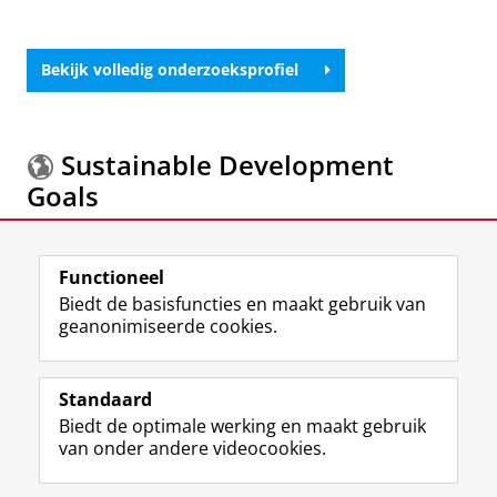
Bekijk volledig onderzoeksprofiel
Sustainable Development
Goals
Meer informatie over de
Sustainable Development
Functioneel
Goals.
Biedt de basisfuncties en maakt gebruik van
geanonimiseerde cookies.
F
L
R
I
Y
Volg de RUG
a
i
S
n
o
Standaard
c
n
S
s
u
Biedt de optimale werking en maakt gebruik
e
k
-
t
T
Studiekiezers
van onder andere videocookies.
b
e
f
a
u
Maatschappij/bedrijven
o
d
e
g
b