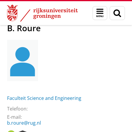
Skip
Skip
Over ons
Praktische zaken
Waar vindt u ons
B. Roure
Menu
Zoek
to
to
en
Content
Navigation
zoeken
B. Roure
Faculteit Science and Engineering
Telefoon:
E-mail:
b.roure@rug.nl