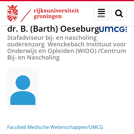
Skip
Skip
Over ons
dr. B. (Barth) Oeseburg
Menu
Zoek
to
to
en
Content
Navigation
zoeken
dr. B. (Barth) Oeseburg
Stafadviseur bij- en nascholing
ouderenzorg Wenckebach Instituut voor
Onderwijs en Opleiden (WIOO) /Centrum
Bij- en Nascholing
Faculteit Medische Wetenschappen/UMCG