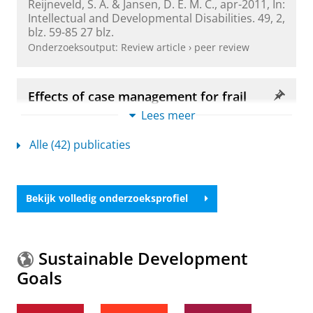
Reijneveld, S. A.
&
Jansen, D. E. M. C.
,
apr-2011
,
In:
Intellectual and Developmental Disabilities.
49
,
2
,
blz. 59-85
27 blz.
Onderzoeksoutput
:
Review article
›
peer review
Effects of case management for frail
older people or those with chronic illness -
Lees meer
a systematic review
Oeseburg, B.
,
Wynia, K.
, Middel, B. &
Reijneveld,
Alle (42) publicaties
S. A.
,
2009
,
In:
Nursing Research.
58
,
3
,
blz. 201-
210
10 blz.
Onderzoeksoutput
:
Article
›
›
peer review
Bekijk volledig onderzoeksprofiel
Essential competencies for the
education of nursing assistants and care
Sustainable Development
helpers in elderly care
Goals
Oeseburg, B.
, Hilberts, R. &
Roodbol, P. F.
,
okt-
2015
,
In:
Nurse education today.
35
,
10
,
blz. 32-
35
4 blz.