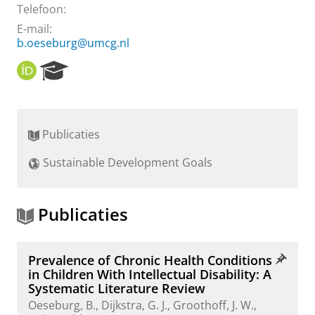
Telefoon:
E-mail:
b.oeseburg@umcg.nl
O
R
R
e
C
s
I
e
D
a
Publicaties
r
c
Sustainable Development Goals
h
P
o
r
Publicaties
t
a
l
Prevalence of Chronic Health Conditions
in Children With Intellectual Disability: A
Systematic Literature Review
Oeseburg, B.
,
Dijkstra, G. J.
,
Groothoff, J. W.
,