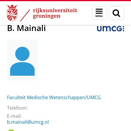
Skip
Skip
Over ons
B. Mainali
Menu
Zoek
to
to
en
Content
Navigation
zoeken
B. Mainali
Faculteit Medische Wetenschappen/UMCG
Telefoon:
E-mail:
b.mainali@umcg.nl