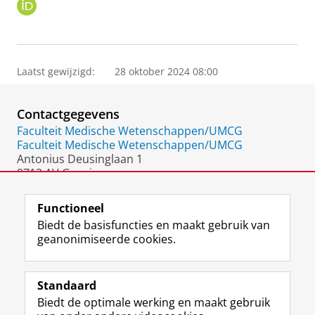
O
R
C
I
D
Laatst gewijzigd:
28 oktober 2024 08:00
Contactgegevens
Faculteit Medische Wetenschappen/UMCG
Faculteit Medische Wetenschappen/UMCG
Antonius Deusinglaan 1
9713 AV Groningen
Nederland
Functioneel
Biedt de basisfuncties en maakt gebruik van
geanonimiseerde cookies.
F
L
R
I
Y
Volg de RUG
a
i
S
n
o
Standaard
c
n
S
s
u
Biedt de optimale werking en maakt gebruik
e
k
-
t
T
Studiekiezers