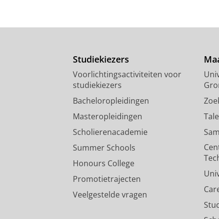
Studiekiezers
Maa
Voorlichtingsactiviteiten voor
Univ
studiekiezers
Gro
Bacheloropleidingen
Zoe
Masteropleidingen
Tal
Scholierenacademie
Sam
Cen
Summer Schools
Tec
Honours College
Uni
Promotietrajecten
Car
Veelgestelde vragen
Stu