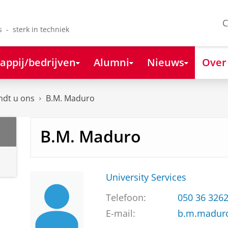
C
s - sterk in techniek
appij/bedrijven
Alumni
Nieuws
Over
ndt u ons
B.M. Maduro
B.M. Maduro
University Services
Telefoon:
050 36 326
E-mail:
b.m.madur