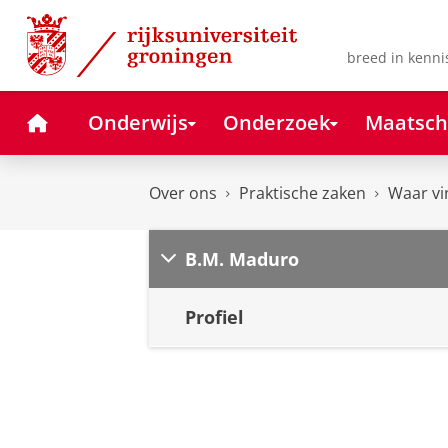
Skip
Skip
to
to
Content
Navigation
breed in kenni
Home
Onderwijs
Onderzoek
Maatsch
Over ons
Praktische zaken
Waar vi
B.M. Maduro
Profiel