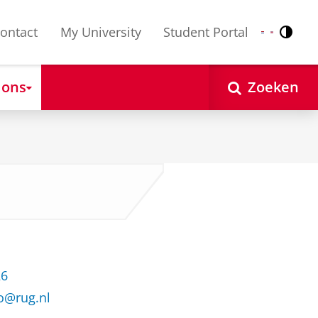
ontact
My University
Student Portal
Contr
Nederlands
English
 ons
Zoeken
26
o@rug.nl