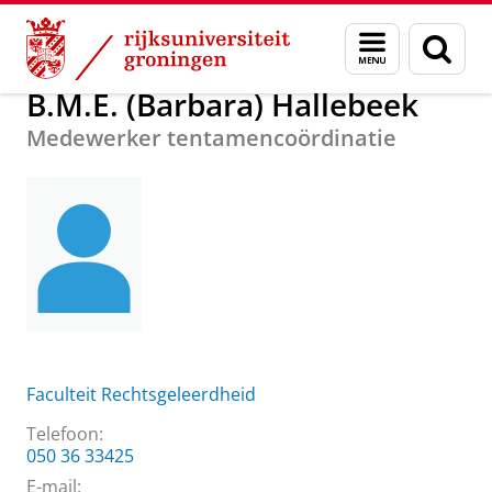
Skip
Skip
Over ons
B.M.E. (Barbara) Hallebeek
Menu
Zoek
to
to
en
Content
Navigation
zoeken
B.M.E. (Barbara) Hallebeek
Medewerker tentamencoördinatie
Faculteit Rechtsgeleerdheid
Telefoon:
050 36 33425
E-mail: