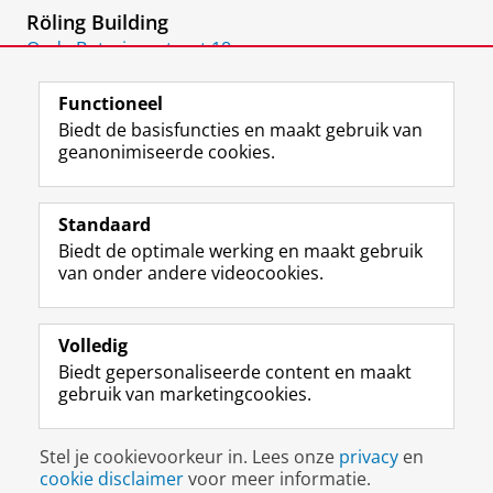
Röling Building
Oude Boteringestraat 18
9712 GH
Groningen
Functioneel
Biedt de basisfuncties en maakt gebruik van
geanonimiseerde cookies.
F
L
R
I
Y
Volg de RUG
a
i
S
n
o
Standaard
c
n
S
s
u
Biedt de optimale werking en maakt gebruik
e
k
-
t
T
Studiekiezers
van onder andere videocookies.
b
e
f
a
u
Maatschappij/bedrijven
o
d
e
g
b
o
I
e
r
e
Alumni
k
n
d
a
-
Volledig
p
-
R
m
k
Biedt gepersonaliseerde content en maakt
Over ons
a
p
i
-
a
gebruik van marketingcookies.
g
a
j
a
n
i
g
k
c
a
Disclaimer & Copyright
Privacy
Cookies
n
i
s
c
a
Stel je cookievoorkeur in. Lees onze
privacy
en
Inloggen
a
n
u
o
l
cookie disclaimer
voor meer informatie.