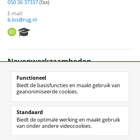
050 36 37337
(fax)
E-mail:
b.los@rug.nl
O
R
R
e
C
s
I
e
D
a
Nevenwerkzaamheden
r
c
h
Schrijver
Functioneel
P
RTV Noord
Biedt de basisfuncties en maakt gebruik van
o
geanonimiseerde cookies.
r
t
F
L
R
I
Y
Volg de RUG
a
a
i
S
n
o
Standaard
l
c
n
S
s
u
Biedt de optimale werking en maakt gebruik
e
k
-
t
T
Studiekiezers
van onder andere videocookies.
b
e
f
a
u
Maatschappij/bedrijven
o
d
e
g
b
o
I
e
r
e