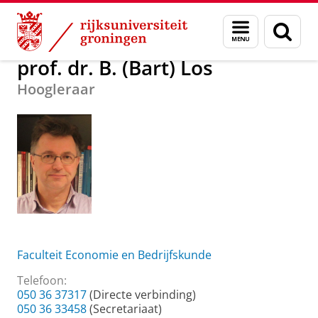
Skip
Skip
Over ons
prof. dr. B. (Bart) Los
Menu
Zoek
to
to
en
Content
Navigation
zoeken
prof. dr. B. (Bart) Los
Hoogleraar
Faculteit Economie en Bedrijfskunde
Telefoon:
050 36 37317
(Directe verbinding)
050 36 33458
(Secretariaat)