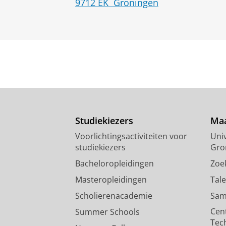
9712 EK
Groningen
Studiekiezers
Maa
Voorlichtingsactiviteiten voor
Univ
studiekiezers
Gro
Bacheloropleidingen
Zoe
Masteropleidingen
Tal
Scholierenacademie
Sam
Cen
Summer Schools
Tec