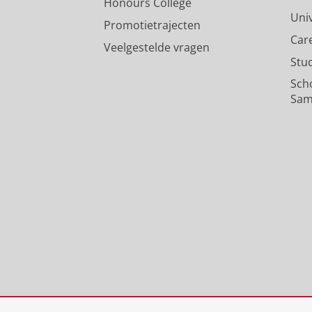
Honours College
Uni
Promotietrajecten
Car
Veelgestelde vragen
Stu
Sch
Sam