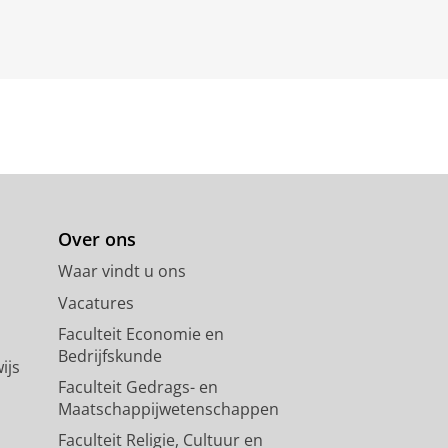
Over ons
Waar vindt u ons
Vacatures
Faculteit Economie en
Bedrijfskunde
ijs
Faculteit Gedrags- en
Maatschappijwetenschappen
Faculteit Religie, Cultuur en