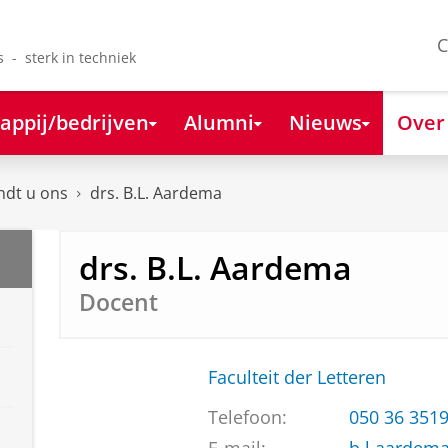
C
s - sterk in techniek
appij/bedrijven
Alumni
Nieuws
Over
ndt u ons
drs. B.L. Aardema
drs. B.L. Aardema
Docent
Faculteit der Letteren
Telefoon:
050 36 351