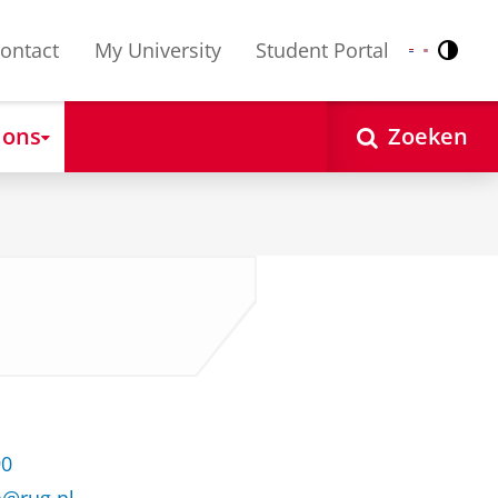
ontact
My University
Student Portal
Contr
Nederlands
English
 ons
Zoeken
90