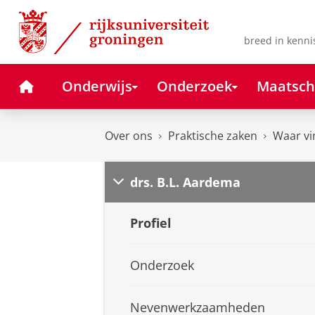
Skip
Skip
to
to
Content
Navigation
breed in kenni
Home
Onderwijs
Onderzoek
Maatsch
Over ons
Praktische zaken
Waar vi
drs. B.L. Aardema
Profiel
Onderzoek
Nevenwerkzaamheden