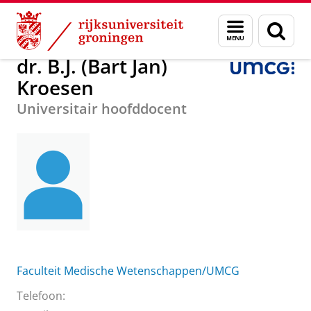
Skip
Skip
Over ons
dr. B.J. (Bart Jan) Kroesen
Menu
Zoek
to
to
en
Content
Navigation
zoeken
dr. B.J. (Bart Jan)
Kroesen
Universitair hoofddocent
Faculteit Medische Wetenschappen/UMCG
Telefoon: