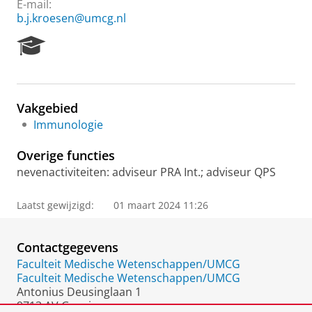
E-mail:
b.j.kroesen@umcg.nl
R
e
s
e
a
Vakgebied
r
Immunologie
c
h
Overige functies
P
o
nevenactiviteiten: adviseur PRA Int.; adviseur QPS
r
t
Laatst gewijzigd:
01 maart 2024 11:26
a
l
Contactgegevens
Faculteit Medische Wetenschappen/UMCG
Faculteit Medische Wetenschappen/UMCG
Antonius Deusinglaan 1
9713 AV Groningen