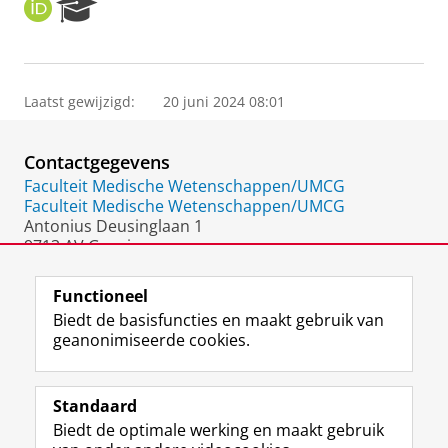
O
R
R
e
C
s
I
e
D
a
Laatst gewijzigd:
20 juni 2024 08:01
r
c
h
Contactgegevens
P
o
Faculteit Medische Wetenschappen/UMCG
r
Faculteit Medische Wetenschappen/UMCG
t
Antonius Deusinglaan 1
a
9713 AV Groningen
l
Nederland
Functioneel
Biedt de basisfuncties en maakt gebruik van
geanonimiseerde cookies.
F
L
R
I
Y
Volg de RUG
a
i
S
n
o
Standaard
c
n
S
s
u
Biedt de optimale werking en maakt gebruik
e
k
-
t
T
Studiekiezers