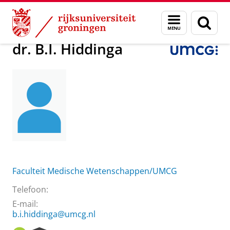
Skip
Skip
Over ons
dr. B.I. Hiddinga
Menu
Zoek
to
to
en
Content
Navigation
zoeken
dr. B.I. Hiddinga
Faculteit Medische Wetenschappen/UMCG
Telefoon:
E-mail:
b.i.hiddinga@umcg.nl