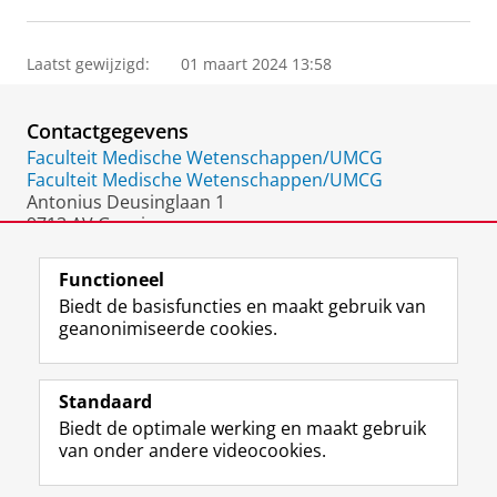
Laatst gewijzigd:
01 maart 2024 13:58
Contactgegevens
Faculteit Medische Wetenschappen/UMCG
Faculteit Medische Wetenschappen/UMCG
Antonius Deusinglaan 1
9713 AV Groningen
Nederland
Functioneel
Biedt de basisfuncties en maakt gebruik van
geanonimiseerde cookies.
F
L
R
I
Y
Volg de RUG
a
i
S
n
o
Standaard
c
n
S
s
u
Biedt de optimale werking en maakt gebruik
e
k
-
t
T
Studiekiezers
van onder andere videocookies.
b
e
f
a
u
Maatschappij/bedrijven
o
d
e
g
b