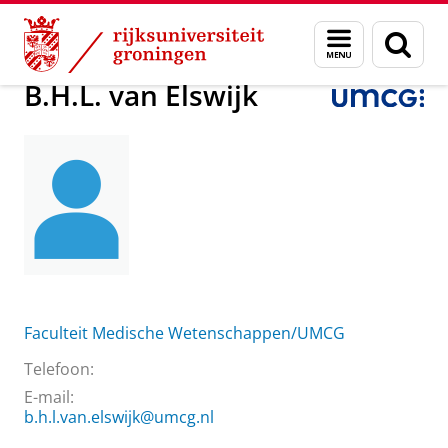
Skip
Skip
Over ons
B.H.L. van Elswijk
Menu
Zoek
to
to
en
Content
Navigation
zoeken
B.H.L. van Elswijk
Faculteit Medische Wetenschappen/UMCG
Telefoon:
E-mail:
b.h.l.van.elswijk@umcg.nl