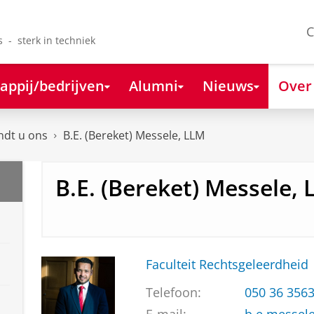
C
s - sterk in techniek
appij/bedrijven
Alumni
Nieuws
Over
ndt u ons
B.E. (Bereket) Messele, LLM
B.E. (Bereket) Messele,
Faculteit Rechtsgeleerdheid
Telefoon:
050 36 356