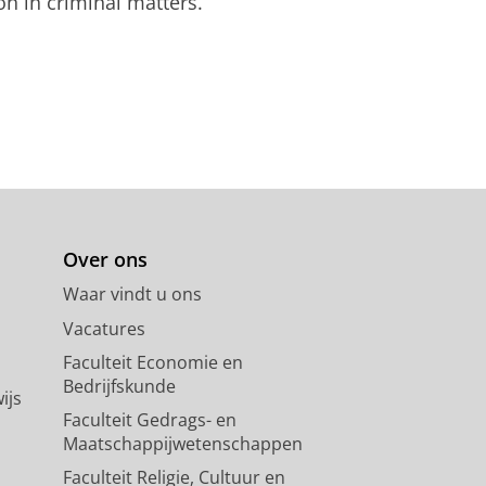
on in criminal matters.
Over ons
Waar vindt u ons
Vacatures
Faculteit Economie en
Bedrijfskunde
ijs
Faculteit Gedrags- en
Maatschappijwetenschappen
Faculteit Religie, Cultuur en