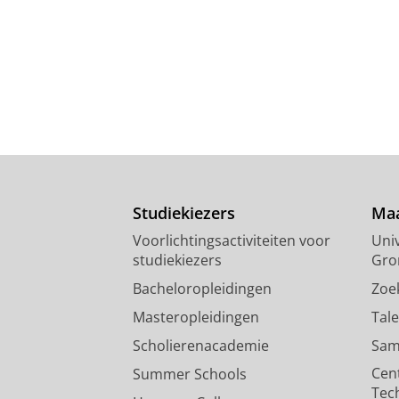
Studiekiezers
Maa
Voorlichtingsactiviteiten voor
Univ
studiekiezers
Gro
Bacheloropleidingen
Zoe
Masteropleidingen
Tal
Scholierenacademie
Sam
Cen
Summer Schools
Tec