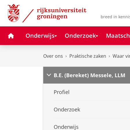
Skip
Skip
to
to
Content
Navigation
breed in kenni
Home
Onderwijs
Onderzoek
Maatsch
Over ons
Praktische zaken
Waar vi
B.E. (Bereket) Messele, LLM
Profiel
Onderzoek
Onderwijs