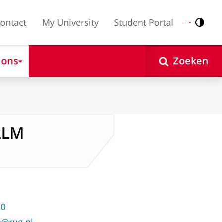
ontact
My University
Student Portal
Contr
Nederlands
English
 ons
Zoeken
 LLM
30