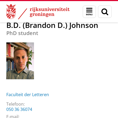
Skip
Skip
Over ons
B.D. (Brandon D.) Johnson
Menu
Zoek
to
to
en
Content
Navigation
zoeken
B.D. (Brandon D.) Johnson
PhD student
Faculteit der Letteren
Telefoon:
050 36 36074
E-mail: