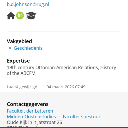
b.d.johnson@rug.nl
H
O
R
o
R
e
m
C
s
e
I
e
p
D
a
Vakgebied
a
r
Geschiedenis
g
c
e
h
Expertise
P
o
19th century Ottoman-American Relations, History
r
of the ABCFM
t
a
Laatst gewijzigd:
04 maart 2026 07:49
l
Contactgegevens
Faculteit der Letteren
Midden-Oostenstudies — Faculteitsbestuur
Oude Kijk in 't Jatstraat 26