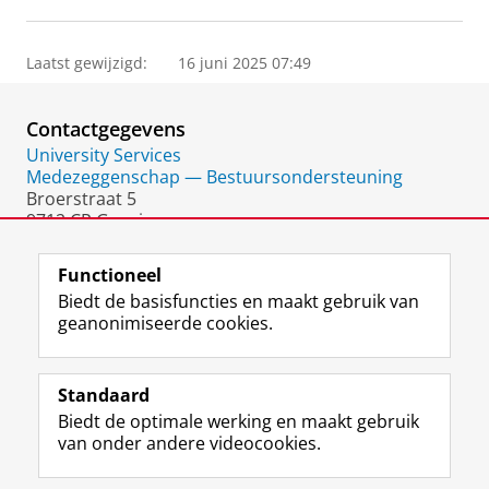
Laatst gewijzigd:
16 juni 2025 07:49
Contactgegevens
University Services
Medezeggenschap — Bestuursondersteuning
Broerstraat 5
9712 CP Groningen
Nederland
Functioneel
Biedt de basisfuncties en maakt gebruik van
geanonimiseerde cookies.
F
L
R
I
Y
Volg de RUG
a
i
S
n
o
Standaard
c
n
S
s
u
Biedt de optimale werking en maakt gebruik
e
k
-
t
T
Studiekiezers
van onder andere videocookies.
b
e
f
a
u
Maatschappij/bedrijven
o
d
e
g
b