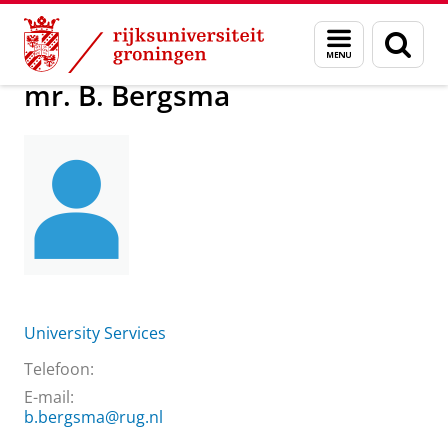
Skip
Skip
Over ons
mr. B. Bergsma
Menu
Zoek
to
to
en
Content
Navigation
zoeken
mr. B. Bergsma
University Services
Telefoon:
E-mail:
b.bergsma@rug.nl