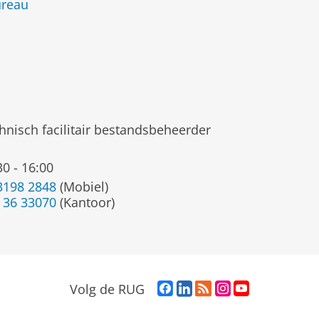
ureau
hnisch facilitair bestandsbeheerder
30 - 16:00
3198 2848
(Mobiel)
 36 33070
(Kantoor)
F
L
R
I
Y
Volg de RUG
a
i
S
n
o