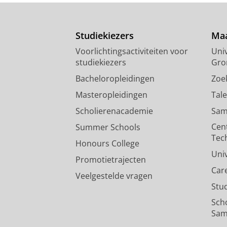
Studiekiezers
Maa
Voorlichtingsactiviteiten voor
Univ
studiekiezers
Gro
Bacheloropleidingen
Zoe
Masteropleidingen
Tal
Scholierenacademie
Sam
Cen
Summer Schools
Tec
Honours College
Uni
Promotietrajecten
Car
Veelgestelde vragen
Stu
Sch
Sam