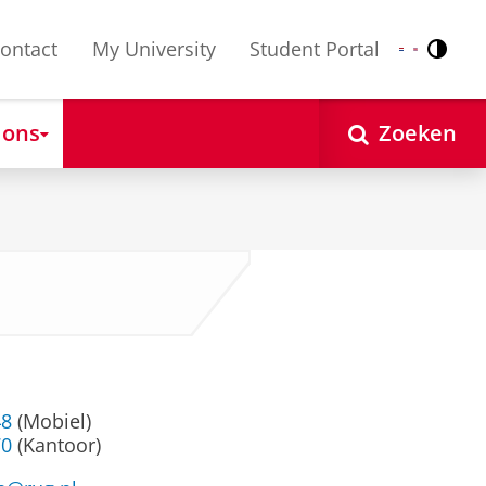
ontact
My University
Student Portal
Contr
Nederlands
English
 ons
Zoeken
48
(Mobiel)
70
(Kantoor)