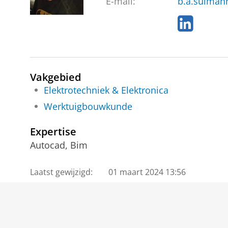
E-mail:
b.a.sulman
L
i
n
k
e
Vakgebied
d
I
Elektrotechniek & Elektronica
n
Werktuigbouwkunde
Expertise
Autocad, Bim
Laatst gewijzigd:
01 maart 2024 13:56