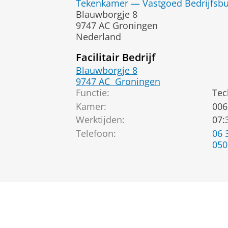
Tekenkamer — Vastgoed Bedrijfsb
Blauwborgje 8
9747 AC Groningen
Nederland
Facilitair Bedrijf
Blauwborgje 8
9747 AC
Groningen
Functie:
Tec
Kamer:
006
Werktijden:
07:
Telefoon:
06 
050