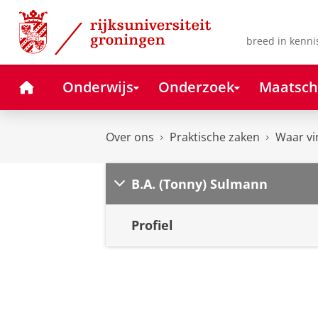
Skip
Skip
to
to
Content
Navigation
breed in kenni
Home
Onderwijs
Onderzoek
Maatsch
Over ons
Praktische zaken
Waar vi
B.A. (Tonny) Sulmann
Profiel