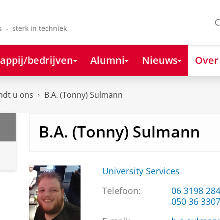
C
s - sterk in techniek
appij/bedrijven
Alumni
Nieuws
Over
ndt u ons
B.A. (Tonny) Sulmann
B.A. (Tonny) Sulmann
University Services
Telefoon:
06 3198 28
050 36 330