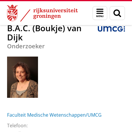
Skip
Skip
Over ons
B.A.C. (Boukje) van Dijk
Menu
Zoek
to
to
en
Content
Navigation
zoeken
B.A.C. (Boukje) van
Dijk
Onderzoeker
Faculteit Medische Wetenschappen/UMCG
Telefoon: