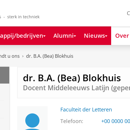
C
s - sterk in techniek
appij/bedrijven
Alumni
Nieuws
Over
ndt u ons
dr. B.A. (Bea) Blokhuis
dr. B.A. (Bea) Blokhuis
Docent Middeleeuws Latijn (gepe
Faculteit der Letteren
Telefoon:
+00 0000 0