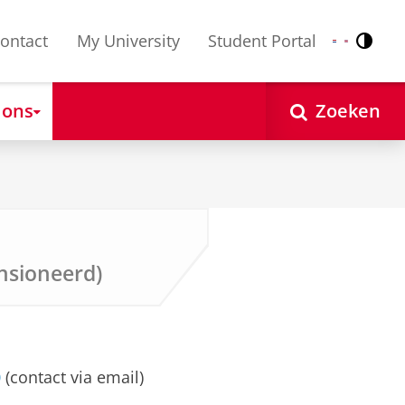
ontact
My University
Student Portal
Contr
Nederlands
English
 ons
Zoeken
nsioneerd)
0
(contact via email)