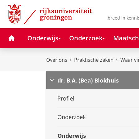
Skip
Skip
to
to
Content
Navigation
breed in kenni
Home
Onderwijs
Onderzoek
Maatsch
Over ons
Praktische zaken
Waar vi
dr. B.A. (Bea) Blokhuis
Profiel
Onderzoek
Onderwijs