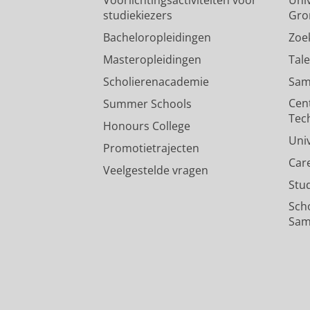
studiekiezers
Gro
Bacheloropleidingen
Zoe
Masteropleidingen
Tal
Scholierenacademie
Sam
Cen
Summer Schools
Tec
Honours College
Uni
Promotietrajecten
Car
Veelgestelde vragen
Stu
Sch
Sam