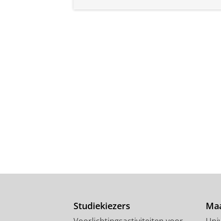
Studiekiezers
Maa
Voorlichtingsactiviteiten voor
Univ