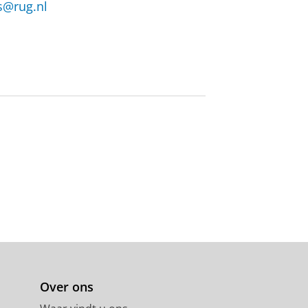
s@rug.nl
Over ons