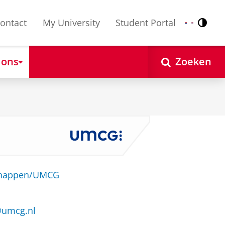
ontact
My University
Student Portal
Contr
Nederlands
English
 ons
Zoeken
schappen/UMCG
@umcg.nl