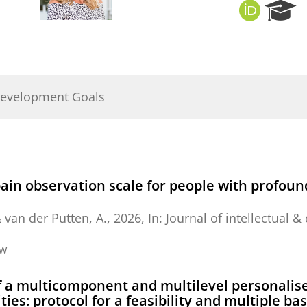
O
R
R
e
C
s
I
e
D
a
r
Development Goals
c
h
P
o
r
t
pain observation scale for people with profoun
a
l
&
van der Putten, A.
,
2026
,
In:
Journal of intellectual &
ew
of a multicomponent and multilevel personalised
lities: protocol for a feasibility and multiple 