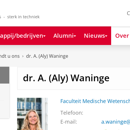
C
s - sterk in techniek
appij/bedrijven
Alumni
Nieuws
Over
ndt u ons
dr. A. (Aly) Waninge
dr. A. (Aly) Waninge
Faculteit Medische Weten
Telefoon:
E-mail:
a.waninge