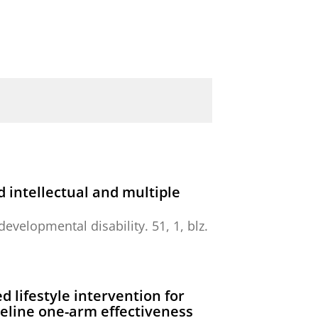
d intellectual and multiple
 developmental disability.
51
,
1
,
blz.
 lifestyle intervention for
baseline one-arm effectiveness