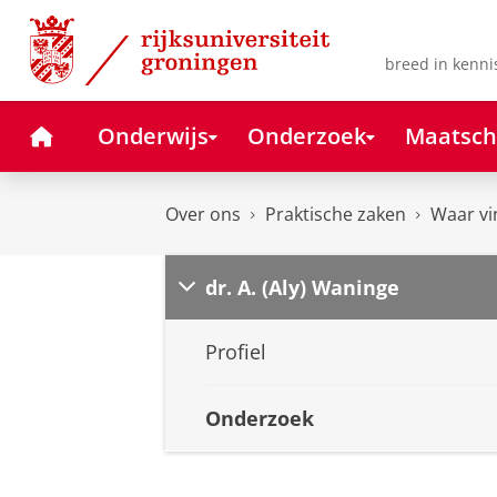
Skip
Skip
to
to
Content
Navigation
breed in kenni
Home
Onderwijs
Onderzoek
Maatsch
Over ons
Praktische zaken
Waar vi
dr. A. (Aly) Waninge
Profiel
Onderzoek