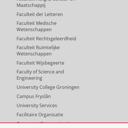
Maatschappij
Faculteit der Letteren
eeds: Attitudes of Healthcare
Faculteit Medische
kt-2025
,
In:
Journal of Applied
Wetenschappen
Faculteit Rechtsgeleerdheid
Faculteit Ruimtelijke
Wetenschappen
Faculteit Wijsbegeerte
Faculty of Science and
Engineering
University College Groningen
Campus Fryslân
University Services
Facilitaire Organisatie
Corporate Communicatie