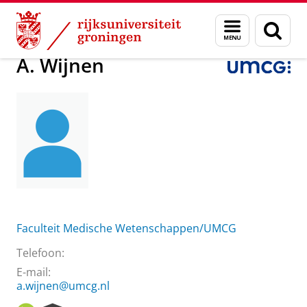
Skip
Skip
Over ons
A. Wijnen
Menu
Zoek
to
to
en
Content
Navigation
zoeken
A. Wijnen
Faculteit Medische Wetenschappen/UMCG
Telefoon:
E-mail:
a.wijnen@umcg.nl