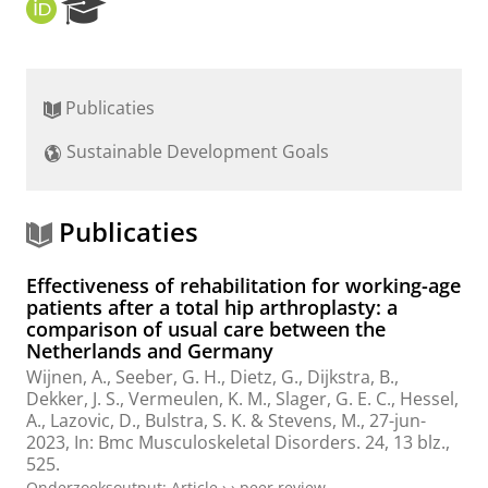
O
R
R
e
C
s
I
e
D
a
Publicaties
r
c
Sustainable Development Goals
h
P
o
r
Publicaties
t
a
Effectiveness of rehabilitation for working-age
l
patients after a total hip arthroplasty: a
comparison of usual care between the
Netherlands and Germany
Wijnen, A.
,
Seeber, G. H.
, Dietz, G., Dijkstra, B.,
Dekker, J. S.,
Vermeulen, K. M.
, Slager, G. E. C., Hessel,
A., Lazovic, D.,
Bulstra, S. K.
&
Stevens, M.
,
27-jun-
2023
,
In:
Bmc Musculoskeletal Disorders.
24
,
13 blz.
,
525.
Onderzoeksoutput
:
Article
›
›
peer review