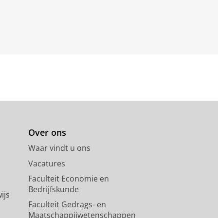
Over ons
Waar vindt u ons
Vacatures
Faculteit Economie en
Bedrijfskunde
ijs
Faculteit Gedrags- en
Maatschappijwetenschappen