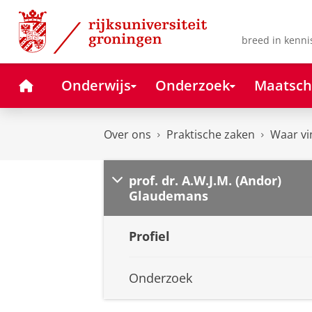
Skip
Skip
to
to
Content
Navigation
breed in kenni
Home
Onderwijs
Onderzoek
Maatsch
Over ons
Praktische zaken
Waar vi
prof. dr. A.W.J.M. (Andor)
Glaudemans
Profiel
Onderzoek