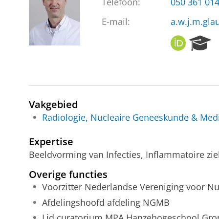
Telefoon:
050 361 01
E-mail:
a.w.j.m.gl
O
R
R
e
C
s
I
e
D
a
r
Vakgebied
c
h
Radiologie, Nucleaire Geneeskunde & Med
P
o
Expertise
r
Beeldvorming van Infecties, Inflammatoire z
t
a
Overige functies
l
Voorzitter Nederlandse Vereniging voor N
Afdelingshoofd afdeling NGMB
Lid curatorium MPA Hanzehogeschool Gro