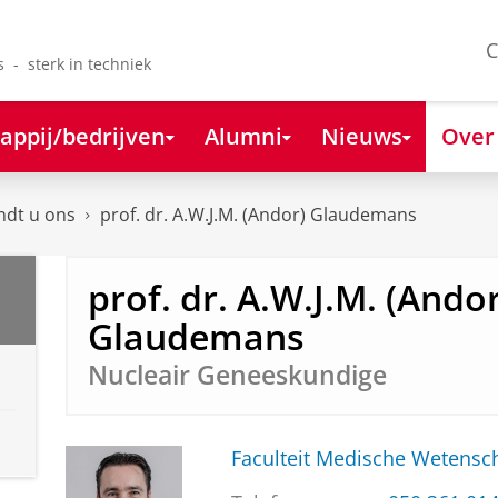
C
s - sterk in techniek
appij/bedrijven
Alumni
Nieuws
Over
ndt u ons
prof. dr. A.W.J.M. (Andor) Glaudemans
prof. dr. A.W.J.M. (Andor
Glaudemans
Nucleair Geneeskundige
Faculteit Medische Weten