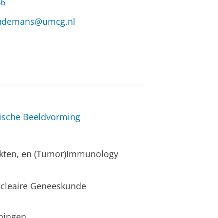
46
audemans@umcg.nl
ische Beeldvorming
iekten, en (Tumor)Immunology
ucleaire Geneeskunde
ningen