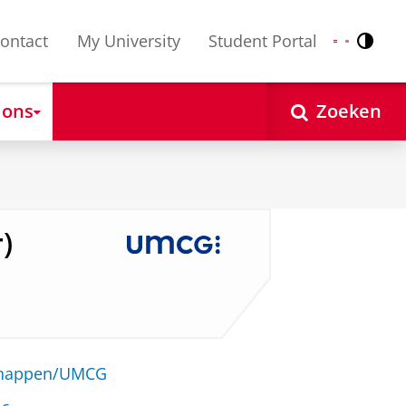
ontact
My University
Student Portal
Contr
Nederlands
English
 ons
Zoeken
)
schappen/UMCG