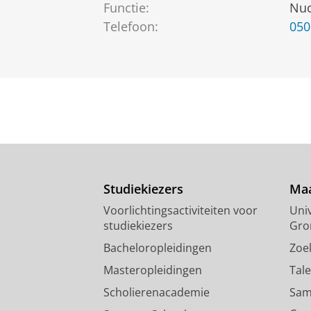
Functie:
Nuc
Telefoon:
050
Studiekiezers
Maa
Voorlichtingsactiviteiten voor
Univ
studiekiezers
Gro
Bacheloropleidingen
Zoe
Masteropleidingen
Tal
Scholierenacademie
Sam