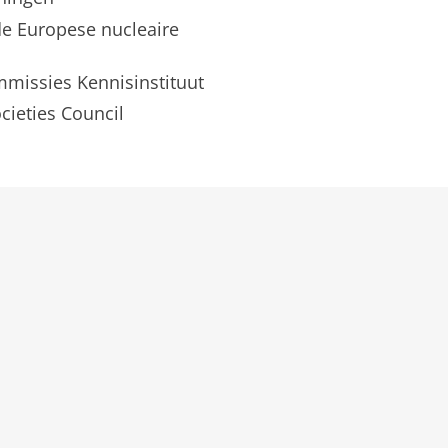
de Europese nucleaire
mmissies Kennisinstituut
ieties Council