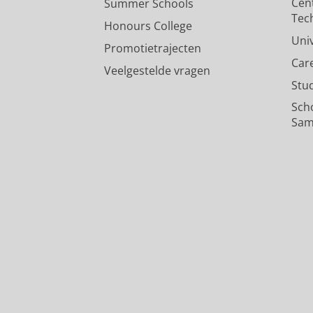
Cen
Summer Schools
Tec
Honours College
Uni
Promotietrajecten
Car
Veelgestelde vragen
Stu
Sch
Sam