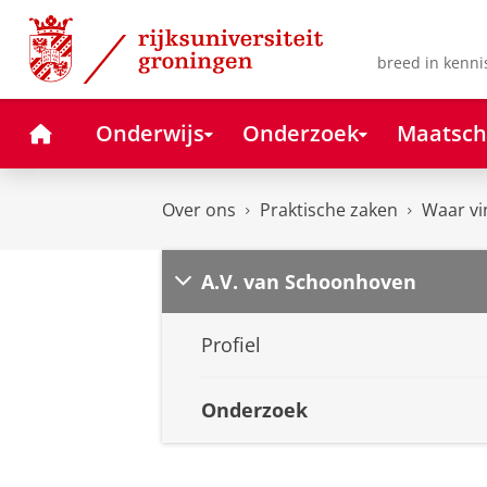
Skip
Skip
to
to
Content
Navigation
breed in kenni
Home
Onderwijs
Onderzoek
Maatsch
Over ons
Praktische zaken
Waar vi
A.V. van Schoonhoven
Profiel
Onderzoek