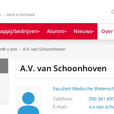
C
s - sterk in techniek
appij/bedrijven
Alumni
Nieuws
Over
ndt u ons
A.V. van Schoonhoven
A.V. van Schoonhoven
Faculteit Medische Weten
Telefoon:
050 361 69
E-mail:
a.v.van.sc