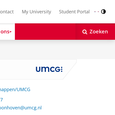
ontact
My University
Student Portal
Contr
Nederlands
English
 ons
Zoeken
schappen/UMCG
77
hoonhoven@umcg.nl