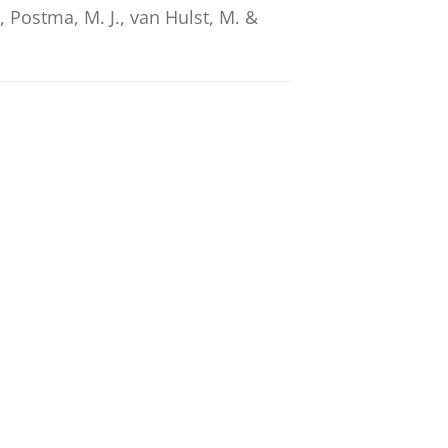
.,
Postma, M. J.
,
van Hulst, M.
&
ype 2 diabetes in The
on, J. M. T. &
Paulissen, J. H. J.
,
dec-
(SGLT2is) in The Netherlands
&
Boersma, C.
,
2023
,
In:
Journal of
rent hepatic encephalopathy in
2021
,
In:
Journal of Medical