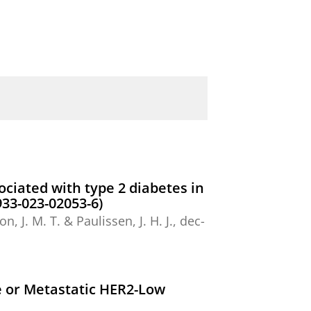
ociated with type 2 diabetes in
933-023-02053-6)
on, J. M. T. &
Paulissen, J. H. J.
,
dec-
e or Metastatic HER2-Low