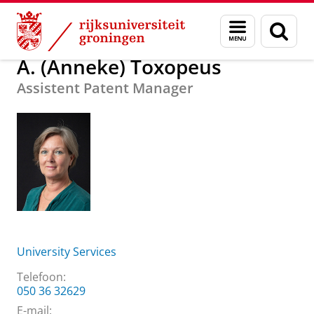
Skip
Skip
Over ons
A. (Anneke) Toxopeus
Menu
Zoek
to
to
en
Content
Navigation
zoeken
A. (Anneke) Toxopeus
Assistent Patent Manager
University Services
Telefoon:
050 36 32629
E-mail: