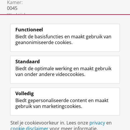
Kamer:
0045
Werktijden:
ma - vr
Functioneel
Biedt de basisfuncties en maakt gebruik van
geanonimiseerde cookies.
F
L
R
I
Y
Volg de RUG
a
i
S
n
o
Standaard
c
n
S
s
u
Biedt de optimale werking en maakt gebruik
e
k
-
t
T
Studiekiezers
van onder andere videocookies.
b
e
f
a
u
Maatschappij/bedrijven
o
d
e
g
b
o
I
e
r
e
Alumni
k
n
d
a
-
Volledig
p
-
R
m
k
Biedt gepersonaliseerde content en maakt
Over ons
a
p
i
-
a
gebruik van marketingcookies.
g
a
j
a
n
i
g
k
c
a
Disclaimer & Copyright
Privacy
Cookies
n
i
s
c
a
Stel je cookievoorkeur in. Lees onze
privacy
en
Inloggen
a
n
u
o
l
cookie disclaimer
voor meer informatie.