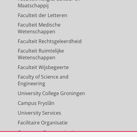
Maatschappij
Faculteit der Letteren
Faculteit Medische
lation and genome
Wetenschappen
Faculteit Rechtsgeleerdheid
, E., Velasco, G., Bonhomme, F.,
Faculteit Ruimtelijke
, F.
, Tost, J., Mirny, L. & Fachinetti,
Wetenschappen
Faculteit Wijsbegeerte
Faculty of Science and
 inhibition
Engineering
. C.
,
Foijer, F.
, Chung, G., Tamayo,
University College Groningen
M. & Holland, A. J.,
mrt-2024
,
In:
The
Campus Fryslân
University Services
Facilitaire Organisatie
Corporate Communicatie