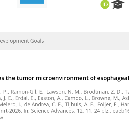
O
R
R
e
C
s
I
e
D
a
r
Development Goals
c
h
P
o
r
t
es the tumor microenvironment of esophageal
a
l
, P., Ramon-Gil, E., Lawson, N. M., Brodtman, Z. D., Tago
n, J. E., Erdal, E., Easton, A., Campo, L., Browne, M., As
Melero, I., de Andrea, C. E.,
Tijhuis, A. E.
,
Foijer, F.
, Ha
mrt-2026
,
In:
Science Advances.
12
,
11
,
24 blz.
, eaeb1
ew