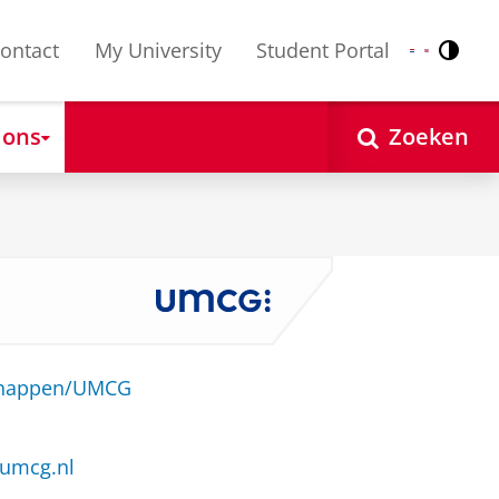
ontact
My University
Student Portal
Contr
Nederlands
English
 ons
Zoeken
schappen/UMCG
@umcg.nl