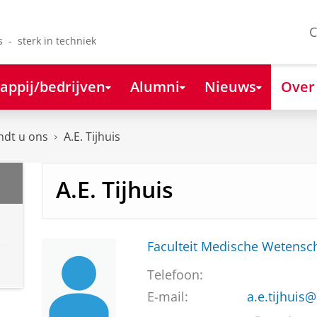
C
s - sterk in techniek
appij/bedrijven
Alumni
Nieuws
Over
ndt u ons
A.E. Tijhuis
A.E. Tijhuis
Faculteit Medische Weten
Telefoon:
E-mail:
a.e.tijhuis