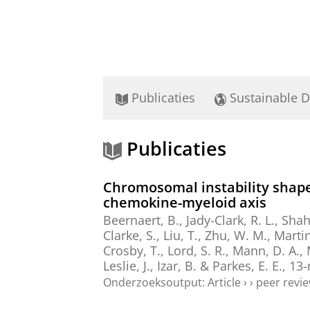
Publicaties
Sustainable 
Publicaties
Chromosomal instability shap
chemokine-myeloid axis
Beernaert, B., Jady-Clark, R. L., Shah
Clarke, S., Liu, T., Zhu, W. M., Marti
Crosby, T., Lord, S. R., Mann, D. A., 
Leslie, J., Izar, B. & Parkes, E. E.
,
13-
Onderzoeksoutput
:
Article
›
›
peer revi