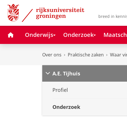
Skip
Skip
to
to
Content
Navigation
breed in kenni
Home
Onderwijs
Onderzoek
Maatsch
Over ons
Praktische zaken
Waar vi
A.E. Tijhuis
Profiel
Onderzoek