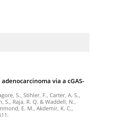
 adenocarcinoma via a cGAS-
re, S., Stihler, F., Carter, A. S.,
h, S., Raja, R. Q. & Waddell, N.,
mmond, E. M., Akdemir, K. C.,
611.