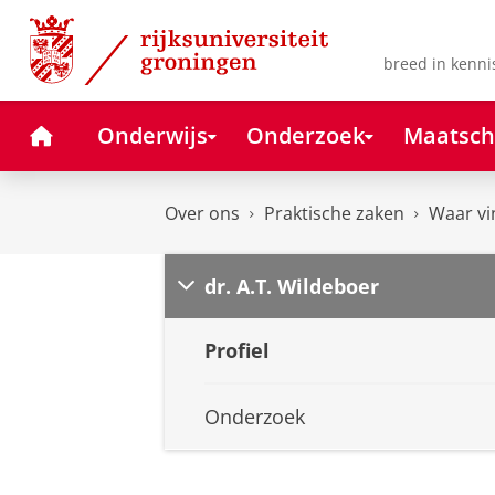
Skip
Skip
to
to
Content
Navigation
breed in kenni
Home
Onderwijs
Onderzoek
Maatsch
Over ons
Praktische zaken
Waar vi
dr. A.T. Wildeboer
Profiel
Onderzoek