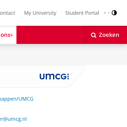
ontact
My University
Student Portal
Contr
Nederlands
English
 ons
Zoeken
schappen/UMCG
oer@umcg.nl