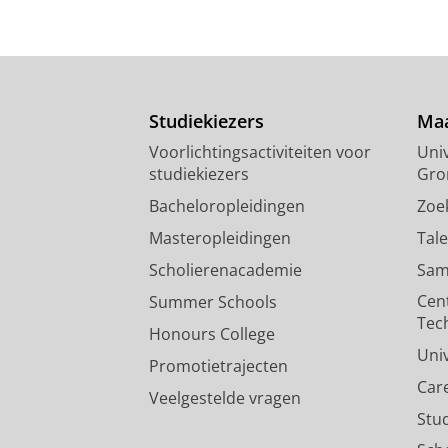
Studiekiezers
Maa
Voorlichtingsactiviteiten voor
Univ
studiekiezers
Gro
Bacheloropleidingen
Zoe
Masteropleidingen
Tal
Scholierenacademie
Sam
Cen
Summer Schools
Tec
Honours College
Uni
Promotietrajecten
Car
Veelgestelde vragen
Stu