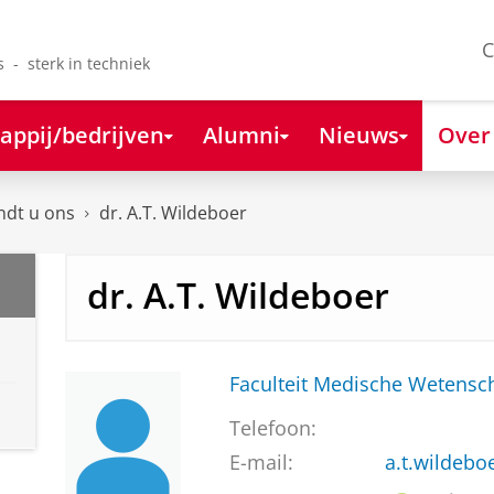
C
s - sterk in techniek
appij/bedrijven
Alumni
Nieuws
Over
ndt u ons
dr. A.T. Wildeboer
dr. A.T. Wildeboer
Faculteit Medische Weten
Telefoon:
E-mail:
a.t.wildeb