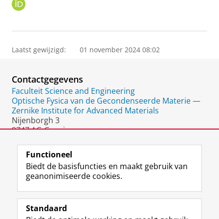
O
R
C
I
D
Laatst gewijzigd:
01 november 2024 08:02
Contactgegevens
Faculteit Science and Engineering
Optische Fysica van de Gecondenseerde Materie —
Zernike Institute for Advanced Materials
Nijenborgh 3
9747 AG Groningen
Nederland
Functioneel
Biedt de basisfuncties en maakt gebruik van
geanonimiseerde cookies.
F
L
R
I
Y
Volg de RUG
a
i
S
n
o
Standaard
c
n
S
s
u