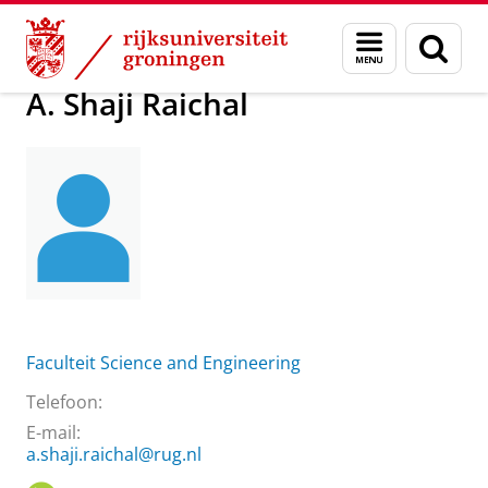
Skip
Skip
Over ons
A. Shaji Raichal
Menu
Zoek
to
to
en
Content
Navigation
zoeken
A. Shaji Raichal
Faculteit Science and Engineering
Telefoon:
E-mail:
a.shaji.raichal@rug.nl