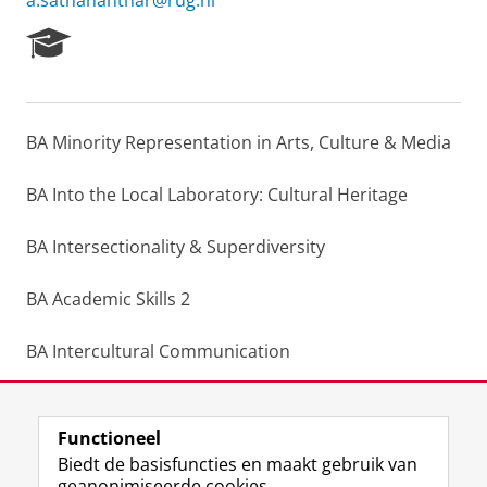
a.sathananthar@rug.nl
R
e
s
e
a
BA Minority Representation in Arts, Culture & Media
r
c
h
BA Into the Local Laboratory: Cultural Heritage
P
o
BA Intersectionality & Superdiversity
r
t
BA Academic Skills 2
a
l
BA Intercultural Communication
MA Language, Narrative & Values
Functioneel
Laatst gewijzigd:
27 januari 2023 11:50
Biedt de basisfuncties en maakt gebruik van
geanonimiseerde cookies.