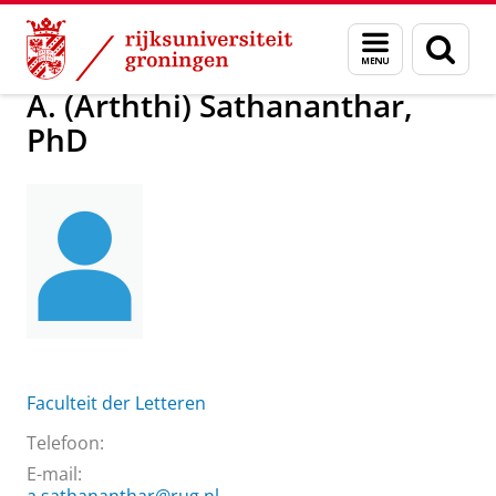
Skip
Skip
Over ons
A. (Arththi) Sathananthar, PhD
Menu
Zoek
to
to
en
Content
Navigation
zoeken
A. (Arththi) Sathananthar,
PhD
Faculteit der Letteren
Telefoon:
E-mail: