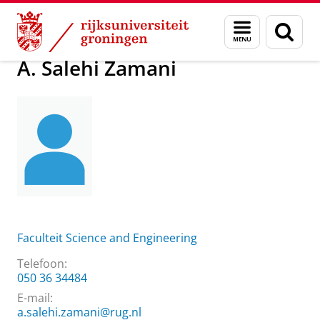
Skip
Skip
Over ons
A. Salehi Zamani
Menu
Zoek
to
to
en
Content
Navigation
zoeken
A. Salehi Zamani
Faculteit Science and Engineering
Telefoon:
050 36 34484
E-mail:
a.salehi.zamani@rug.nl