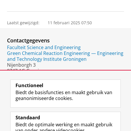
Laatst gewijzigd:
11 februari 2025 07:50
Contactgegevens
Faculteit Science and Engineering
Green Chemical Reaction Engineering — Engineering
and Technology Institute Groningen
Nijenborgh 3
9747 AG Groningen
Nederland
Functioneel
Biedt de basisfuncties en maakt gebruik van
geanonimiseerde cookies.
F
L
R
I
Y
Volg de RUG
a
i
S
n
o
Standaard
c
n
S
s
u
Biedt de optimale werking en maakt gebruik
e
k
-
t
T
Studiekiezers
van onder andere videocookies.