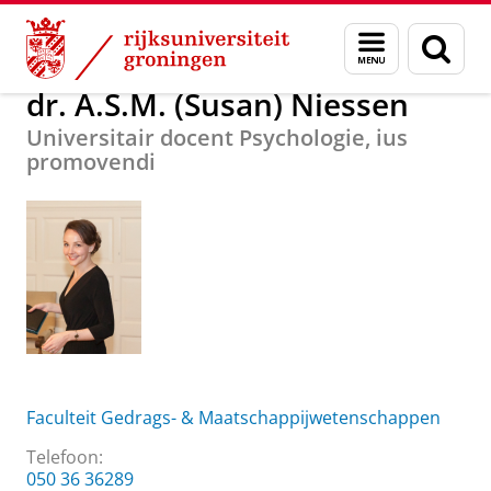
Skip
Skip
Over ons
dr. A.S.M. (Susan) Niessen
Menu
Zoek
to
to
en
Content
Navigation
zoeken
dr. A.S.M. (Susan) Niessen
Universitair docent Psychologie, ius
promovendi
Faculteit Gedrags- & Maatschappijwetenschappen
Telefoon:
050 36 36289