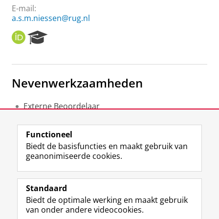
E-mail:
a.s.m.niessen@rug.nl
O
R
R
e
C
s
I
e
D
a
Nevenwerkzaamheden
r
c
h
Externe Beoordelaar
P
COTAN
o
Lid van het adviescomité
r
Functioneel
CvTE
t
Biedt de basisfuncties en maakt gebruik van
a
geanonimiseerde cookies.
l
F
L
R
I
Y
Volg de RUG
a
i
S
n
o
Standaard
c
n
S
s
u
Biedt de optimale werking en maakt gebruik
e
k
-
t
T
Studiekiezers
van onder andere videocookies.
b
e
f
a
u