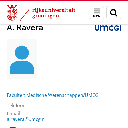
Skip
Skip
Over ons
A. Ravera
Menu
Zoek
to
to
en
Content
Navigation
zoeken
A. Ravera
Faculteit Medische Wetenschappen/UMCG
Telefoon:
E-mail:
a.ravera@umcg.nl