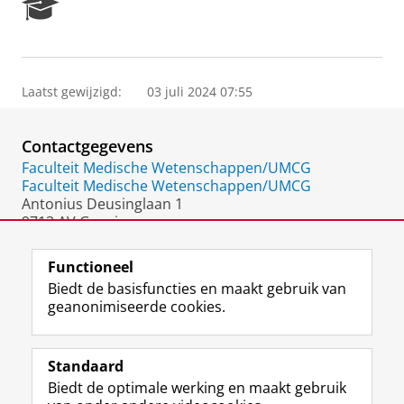
R
e
s
e
a
Laatst gewijzigd:
03 juli 2024 07:55
r
c
h
Contactgegevens
P
o
Faculteit Medische Wetenschappen/UMCG
r
Faculteit Medische Wetenschappen/UMCG
t
Antonius Deusinglaan 1
a
9713 AV Groningen
l
Nederland
Functioneel
Biedt de basisfuncties en maakt gebruik van
geanonimiseerde cookies.
F
L
R
I
Y
Volg de RUG
a
i
S
n
o
Standaard
c
n
S
s
u
Biedt de optimale werking en maakt gebruik
e
k
-
t
T
Studiekiezers