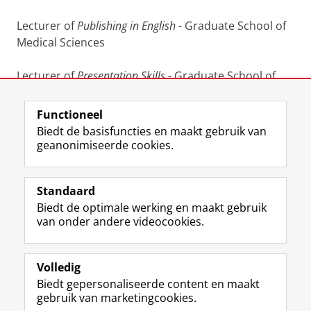
Lecturer of
Publishing in English
- Graduate School of
Medical Sciences
Lecturer of
Presentation Skills
- Graduate School of
Medical Sciences
Functioneel
Laatst gewijzigd:
03 december 2023 12:22
Biedt de basisfuncties en maakt gebruik van
geanonimiseerde cookies.
F
L
R
I
Y
Volg de RUG
a
i
S
n
o
Standaard
c
n
S
s
u
Biedt de optimale werking en maakt gebruik
e
k
-
t
T
Studiekiezers
van onder andere videocookies.
b
e
f
a
u
Maatschappij/bedrijven
o
d
e
g
b
o
I
e
r
e
Alumni
k
n
d
a
-
Volledig
p
-
R
m
k
Biedt gepersonaliseerde content en maakt
Over ons
a
p
i
-
a
gebruik van marketingcookies.
g
a
j
a
n