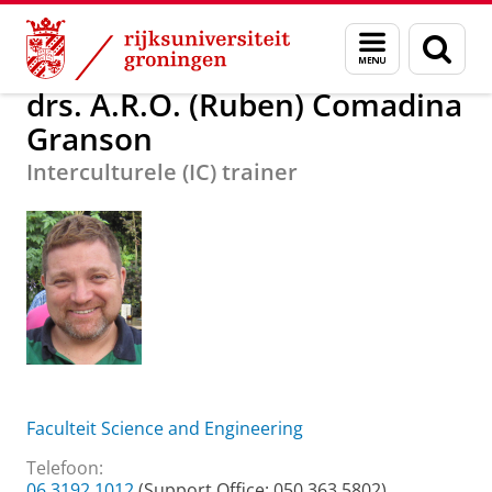
Skip
Skip
drs. A.R.O. (Ruben) Comadina Granson
Menu
Zoek
to
to
en
Content
Navigation
zoeken
drs. A.R.O. (Ruben) Comadina
Granson
Interculturele (IC) trainer
Faculteit Science and Engineering
Telefoon:
06 3192 1012
(Support Office: 050 363 5802)