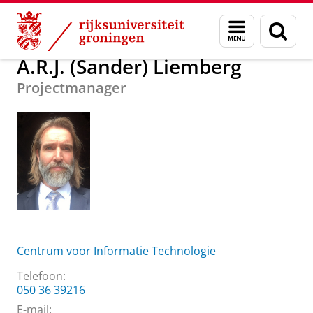
Skip
Skip
Over ons
A.R.J. (Sander) Liemberg
Menu
Zoek
to
to
en
Content
Navigation
zoeken
A.R.J. (Sander) Liemberg
Projectmanager
Centrum voor Informatie Technologie
Telefoon:
050 36 39216
E-mail: