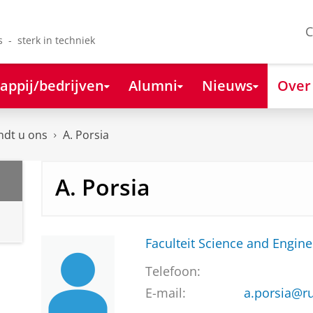
C
s - sterk in techniek
appij/bedrijven
Alumni
Nieuws
Over
ndt u ons
A. Porsia
A. Porsia
Faculteit Science and Engine
Telefoon:
E-mail:
a.porsia@ru