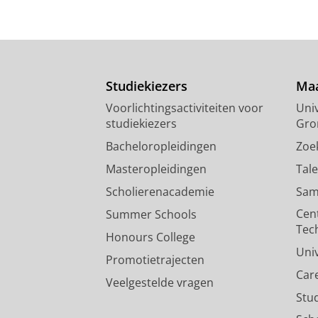
Studiekiezers
Maa
Voorlichtingsactiviteiten voor
Univ
studiekiezers
Gro
Bacheloropleidingen
Zoe
Masteropleidingen
Tal
Scholierenacademie
Sam
Cen
Summer Schools
Tec
Honours College
Uni
Promotietrajecten
Car
Veelgestelde vragen
Stu