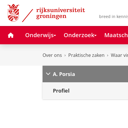
Skip
Skip
to
to
Content
Navigation
breed in kenni
Home
Onderwijs
Onderzoek
Maatsch
Over ons
Praktische zaken
Waar vi
A. Porsia
Profiel