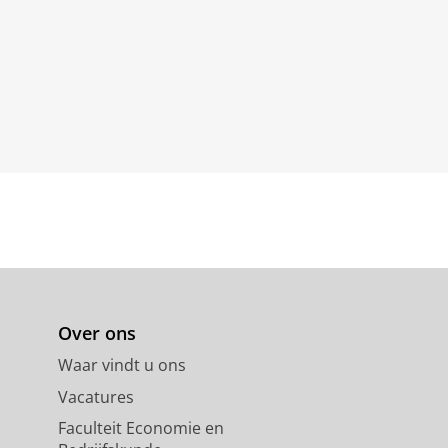
Over ons
Waar vindt u ons
Vacatures
Faculteit Economie en