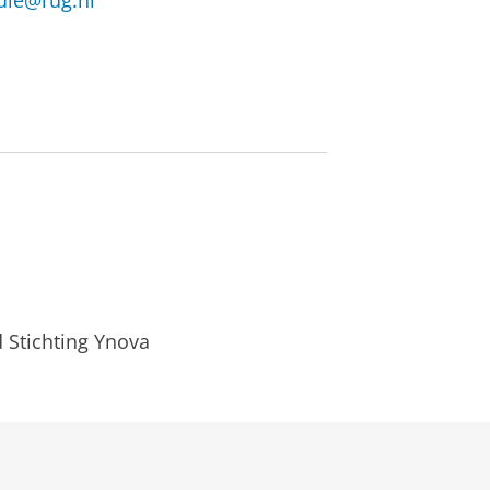
die@rug.nl
 Stichting Ynova