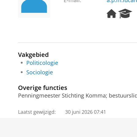
E-mail:
a.p.m.lucar
H
R
o
e
m
s
e
e
p
a
a
r
g
c
Vakgebied
e
h
Politicologie
P
Sociologie
o
r
t
Overige functies
a
Penningmeester Stichting Komma; bestuurslid
l
Laatst gewijzigd:
30 juni 2026 07:41