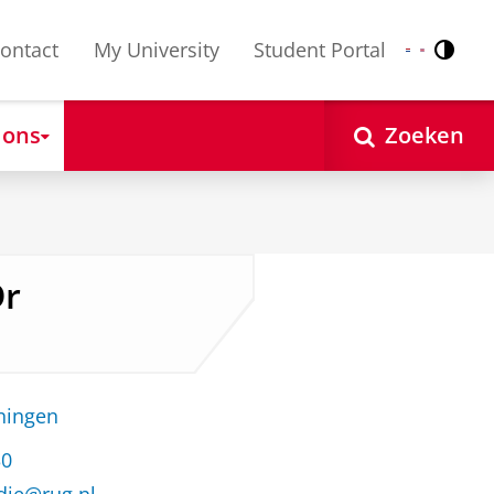
ontact
My University
Student Portal
Contr
Nederlands
English
 ons
Zoeken
Dr
oningen
30