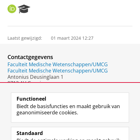
O
R
R
e
C
s
I
e
D
a
Laatst gewijzigd:
01 maart 2024 12:27
r
c
h
Contactgegevens
P
o
Faculteit Medische Wetenschappen/UMCG
r
Faculteit Medische Wetenschappen/UMCG
t
Antonius Deusinglaan 1
a
9713 AV Groningen
l
Nederland
Functioneel
Biedt de basisfuncties en maakt gebruik van
geanonimiseerde cookies.
F
L
R
I
Y
Volg de RUG
a
i
S
n
o
Standaard
c
n
S
s
u