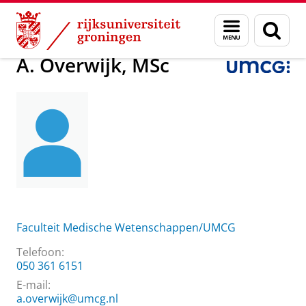
Skip
Skip
Over ons
A. Overwijk, MSc
Menu
Zoek
to
to
en
Content
Navigation
zoeken
A. Overwijk, MSc
Faculteit Medische Wetenschappen/UMCG
Telefoon:
050 361 6151
E-mail:
a.overwijk@umcg.nl