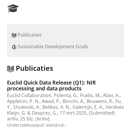
R
e
s
e
a
Publicaties
r
c
Sustainable Development Goals
h
P
o
r
Publicaties
t
a
Euclid Quick Data Release (Q1): NIR
l
processing and data products
Euclid Collaboration
, Polenta, G., Frailis, M., Alavi, A.,
Appleton, P. N., Awad, P., Bonchi, A., Bouwens, R., Fu,
Y.,
Shulevski, A.
,
Belikov, A. N.
,
Valentijn, E. A.
,
Verdoes
Kleijn, G.
&
Desprez, G.
,
17-mrt-2025
, (Submitted)
arXiv
,
25 blz.
(ArXiv).
Onderzoeksoutput
:
Voordruk
›