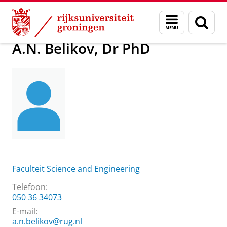
Skip
Skip
Over ons
A.N. Belikov, Dr PhD
Menu
Zoek
to
to
en
Content
Navigation
zoeken
A.N. Belikov, Dr PhD
Faculteit Science and Engineering
Telefoon:
050 36 34073
E-mail:
a.n.belikov@rug.nl