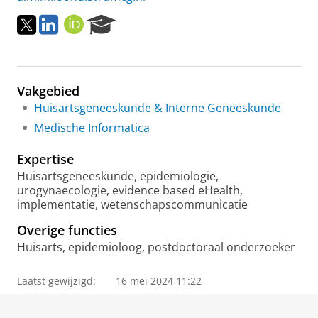
T
L
O
R
w
i
R
e
i
n
C
s
t
k
I
e
t
e
D
a
Vakgebied
e
d
r
r
I
c
Huisartsgeneeskunde & Interne Geneeskunde
n
h
Medische Informatica
P
o
Expertise
r
Huisartsgeneeskunde, epidemiologie,
t
urogynaecologie, evidence based eHealth,
a
implementatie, wetenschapscommunicatie
l
Overige functies
Huisarts, epidemioloog, postdoctoraal onderzoeker
Laatst gewijzigd:
16 mei 2024 11:22