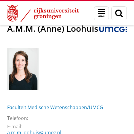
Skip
Skip
Over ons
A.M.M. (Anne) Loohuis
Menu
Zoek
to
to
en
Content
Navigation
zoeken
A.M.M. (Anne) Loohuis
Faculteit Medische Wetenschappen/UMCG
Telefoon:
E-mail:
a.m.m.loohuis@umcg.nl