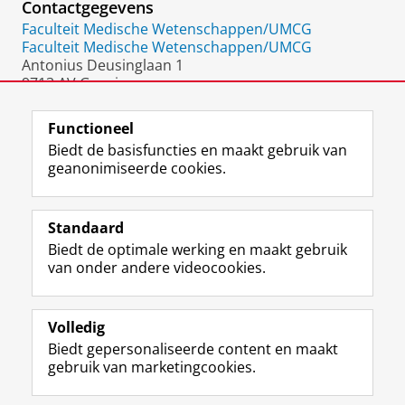
Contactgegevens
Faculteit Medische Wetenschappen/UMCG
Faculteit Medische Wetenschappen/UMCG
Antonius Deusinglaan 1
9713 AV Groningen
Nederland
Functioneel
Biedt de basisfuncties en maakt gebruik van
geanonimiseerde cookies.
F
L
R
I
Y
Volg de RUG
a
i
S
n
o
Standaard
c
n
S
s
u
Biedt de optimale werking en maakt gebruik
e
k
-
t
T
Studiekiezers
van onder andere videocookies.
b
e
f
a
u
Maatschappij/bedrijven
o
d
e
g
b
o
I
e
r
e
Alumni
k
n
d
a
-
Volledig
p
-
R
m
k
Biedt gepersonaliseerde content en maakt
Over ons
a
p
i
-
a
gebruik van marketingcookies.
g
a
j
a
n
i
g
k
c
a