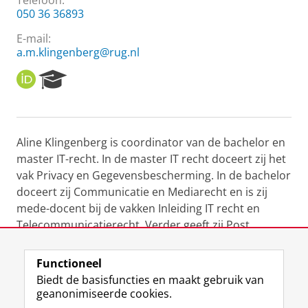
Telefoon:
050 36 36893
E-mail:
a.m.klingenberg@rug.nl
O
R
R
e
C
s
I
e
D
a
Aline Klingenberg is coordinator van de bachelor en
r
master IT-recht. In de master IT recht doceert zij het
c
h
vak Privacy en Gegevensbescherming. In de bachelor
P
doceert zij Communicatie en Mediarecht en is zij
o
mede-docent bij de vakken Inleiding IT recht en
r
Telecommunicatierecht. Verder geeft zij Post
t
Academisch Onderwijs over de AVG.
a
l
Functioneel
Laatst gewijzigd:
25 juni 2022 12:33
Biedt de basisfuncties en maakt gebruik van
geanonimiseerde cookies.