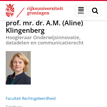
Skip
Skip
prof. mr. dr. A.M. (Aline) Klingenberg
Menu
Zoek
to
to
en
Content
Navigation
zoeken
prof. mr. dr. A.M. (Aline)
Klingenberg
Hoogleraar Onderwijsinnovatie,
datadelen en communicatierecht
Faculteit Rechtsgeleerdheid