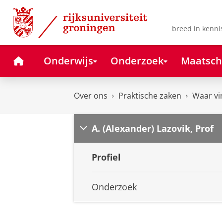
Skip
Skip
to
to
Content
Navigation
breed in kenni
Home
Onderwijs
Onderzoek
Maatsch
Over ons
Praktische zaken
Waar vi
A. (Alexander) Lazovik, Prof
Profiel
Onderzoek