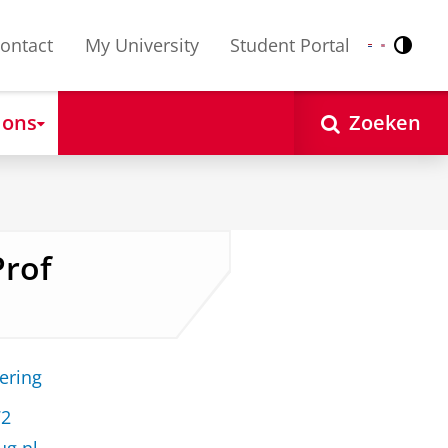
ontact
My University
Student Portal
Contr
Nederlands
English
 ons
Zoeken
Prof
ering
72