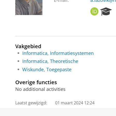
E-mail:
a.lazovik@r
O
R
R
e
C
s
I
e
D
a
r
c
Vakgebied
h
Informatica, Informatiesystemen
P
Informatica, Theoretische
o
r
Wiskunde, Toegepaste
t
a
Overige functies
l
No additional activities
Laatst gewijzigd:
01 maart 2024 12:24