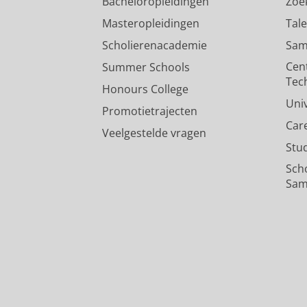
Bacheloropleidingen
Zoe
Masteropleidingen
Tal
Scholierenacademie
Sam
Cen
Summer Schools
Tec
Honours College
Uni
Promotietrajecten
Car
Veelgestelde vragen
Stu
Sch
Sam