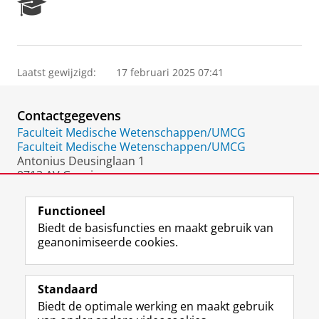
R
e
s
e
a
Laatst gewijzigd:
17 februari 2025 07:41
r
c
h
Contactgegevens
P
o
Faculteit Medische Wetenschappen/UMCG
r
Faculteit Medische Wetenschappen/UMCG
t
Antonius Deusinglaan 1
a
9713 AV Groningen
l
Nederland
Functioneel
Biedt de basisfuncties en maakt gebruik van
geanonimiseerde cookies.
F
L
R
I
Y
Volg de RUG
a
i
S
n
o
Standaard
c
n
S
s
u
Biedt de optimale werking en maakt gebruik
e
k
-
t
T
Studiekiezers