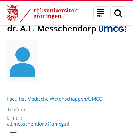
Skip
Skip
Over ons
dr. A.L. Messchendorp
Menu
Zoek
to
to
en
Content
Navigation
zoeken
dr. A.L. Messchendorp
Faculteit Medische Wetenschappen/UMCG
Telefoon:
E-mail:
a.l.messchendorp@umcg.nl