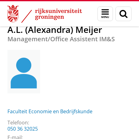
Skip
Skip
Over ons
A.L. (Alexandra) Meijer
Menu
Zoek
to
to
en
Content
Navigation
zoeken
A.L. (Alexandra) Meijer
Management/Office Assistent IM&S
Faculteit Economie en Bedrijfskunde
Telefoon:
050 36 32025
E-mail: