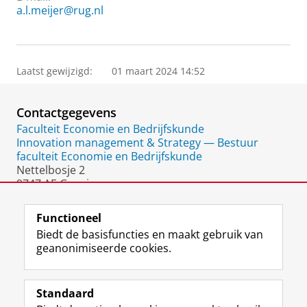
a.l.meijer@rug.nl
Laatst gewijzigd:
01 maart 2024 14:52
Contactgegevens
Faculteit Economie en Bedrijfskunde
Innovation management & Strategy — Bestuur
faculteit Economie en Bedrijfskunde
Nettelbosje 2
9747 AE Groningen
Nederland
Functioneel
Biedt de basisfuncties en maakt gebruik van
geanonimiseerde cookies.
F
L
R
I
Y
Volg de RUG
a
i
S
n
o
Standaard
c
n
S
s
u