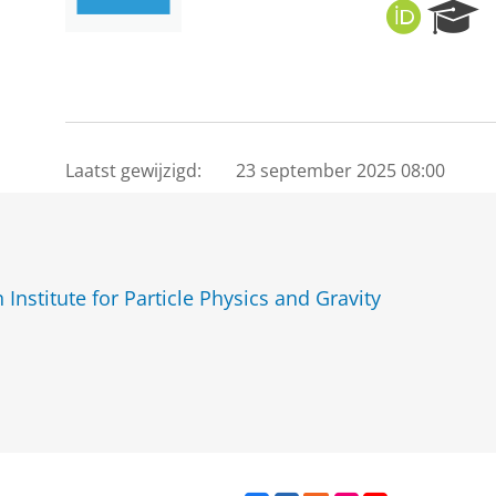
O
R
R
e
C
s
I
e
D
a
r
c
Laatst gewijzigd:
23 september 2025 08:00
h
P
o
r
t
Institute for Particle Physics and Gravity
a
l