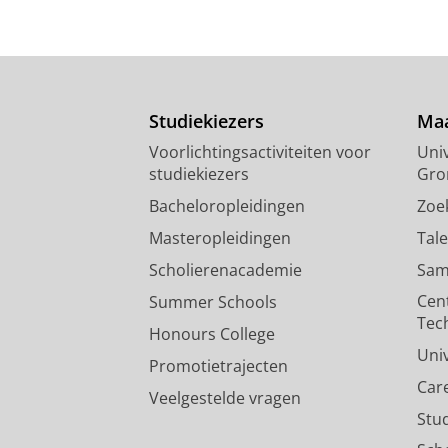
Studiekiezers
Maa
Voorlichtingsactiviteiten voor
Univ
studiekiezers
Gro
Bacheloropleidingen
Zoe
Masteropleidingen
Tal
Scholierenacademie
Sam
Cen
Summer Schools
Tec
Honours College
Uni
Promotietrajecten
Car
Veelgestelde vragen
Stu