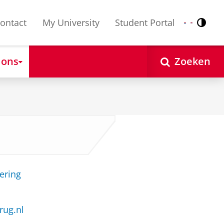
ontact
My University
Student Portal
Contr
Nederlands
English
 ons
Zoeken
ering
rug.nl