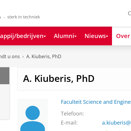
C
s - sterk in techniek
appij/bedrijven
Alumni
Nieuws
Over
ndt u ons
A. Kiuberis, PhD
A. Kiuberis, PhD
Faculteit Science and Engine
Telefoon:
E-mail:
a.kiuberis@