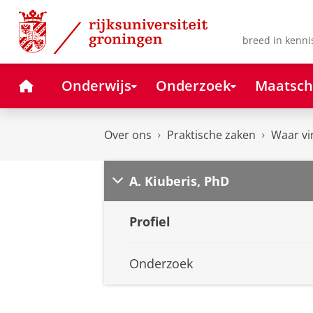
Skip
Skip
to
to
Content
Navigation
breed in kenni
Home
Onderwijs
Onderzoek
Maatsch
Over ons
Praktische zaken
Waar vi
A. Kiuberis, PhD
Profiel
Onderzoek