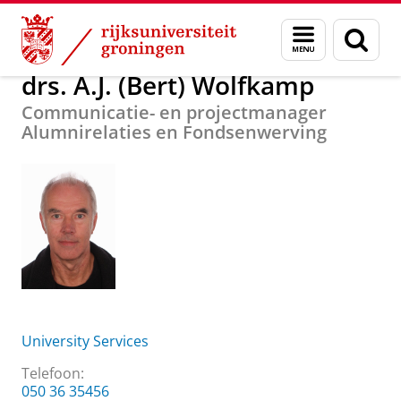
Skip
Skip
Over ons
drs. A.J. (Bert) Wolfkamp
Menu
Zoek
to
to
en
Content
Navigation
zoeken
drs. A.J. (Bert) Wolfkamp
Communicatie- en projectmanager
Alumnirelaties en Fondsenwerving
University Services
Telefoon:
050 36 35456