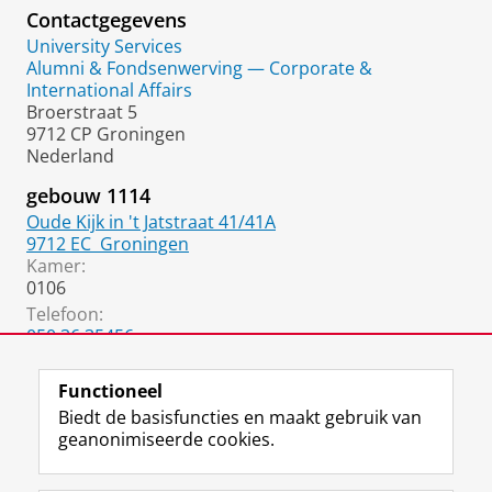
Contactgegevens
University Services
Alumni & Fondsenwerving — Corporate &
International Affairs
Broerstraat 5
9712 CP Groningen
Nederland
gebouw 1114
Oude Kijk in 't Jatstraat 41/41A
9712 EC
Groningen
Kamer:
0106
Telefoon:
050 36 35456
06 3198 5451
Functioneel
Biedt de basisfuncties en maakt gebruik van
geanonimiseerde cookies.
F
L
R
I
Y
Volg de RUG