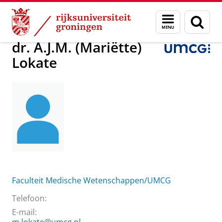
Skip
Skip
Over ons
dr. A.J.M. (Mariëtte) Lokate
Menu
Zoek
to
to
en
Content
Navigation
zoeken
dr. A.J.M. (Mariëtte)
Lokate
Faculteit Medische Wetenschappen/UMCG
Telefoon:
E-mail: