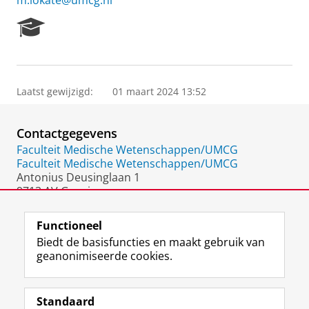
m.lokate@umcg.nl
R
e
s
e
a
Laatst gewijzigd:
01 maart 2024 13:52
r
c
h
Contactgegevens
P
o
Faculteit Medische Wetenschappen/UMCG
r
Faculteit Medische Wetenschappen/UMCG
t
Antonius Deusinglaan 1
a
9713 AV Groningen
l
Nederland
Functioneel
Biedt de basisfuncties en maakt gebruik van
geanonimiseerde cookies.
F
L
R
I
Y
Volg de RUG
a
i
S
n
o
Standaard
c
n
S
s
u