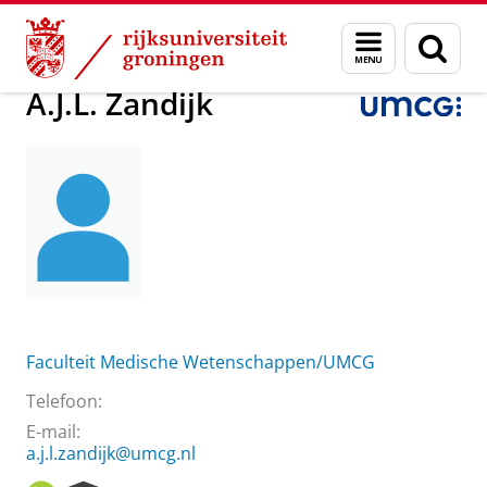
Skip
Skip
Over ons
A.J.L. Zandijk
Menu
Zoek
to
to
en
Content
Navigation
zoeken
A.J.L. Zandijk
Faculteit Medische Wetenschappen/UMCG
Telefoon:
E-mail:
a.j.l.zandijk@umcg.nl