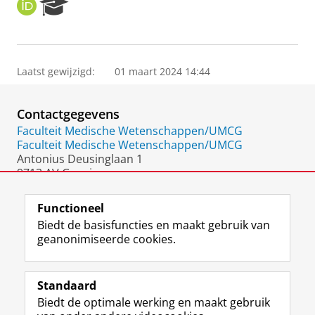
O
R
R
e
C
s
I
e
D
a
Laatst gewijzigd:
01 maart 2024 14:44
r
c
h
Contactgegevens
P
o
Faculteit Medische Wetenschappen/UMCG
r
Faculteit Medische Wetenschappen/UMCG
t
Antonius Deusinglaan 1
a
9713 AV Groningen
l
Nederland
Functioneel
Biedt de basisfuncties en maakt gebruik van
geanonimiseerde cookies.
F
L
R
I
Y
Volg de RUG
a
i
S
n
o
Standaard
c
n
S
s
u
Biedt de optimale werking en maakt gebruik
e
k
-
t
T
Studiekiezers