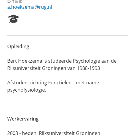
E-mail:
a.hoekzema@rug.nl
R
e
s
e
a
Opleiding
r
c
h
Bert Hoekzema is studeerde Psychologie aan de
P
Rijsuniversiteit Groningen van 1988-1993
o
r
Afstudeerrichting Functieleer, met name
t
psychofysiologie.
a
l
Werkervaring
2003 - heden: Rijksuniversiteit Groningen,