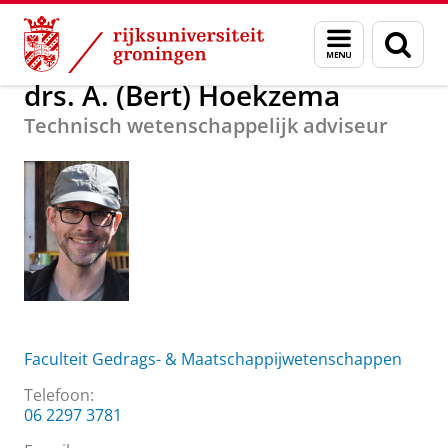
Skip
Skip
Over ons
drs. A. (Bert) Hoekzema
Menu
Zoek
to
to
en
Content
Navigation
zoeken
drs. A. (Bert) Hoekzema
Technisch wetenschappelijk adviseur
Faculteit Gedrags- & Maatschappijwetenschappen
Telefoon:
06 2297 3781