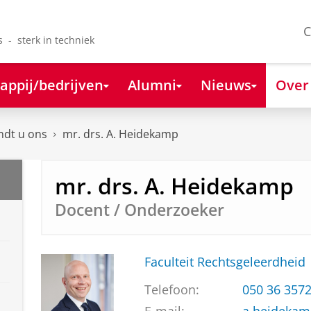
C
s - sterk in techniek
appij/bedrijven
Alumni
Nieuws
Over
ndt u ons
mr. drs. A. Heidekamp
mr. drs. A. Heidekamp
Docent / Onderzoeker
Faculteit Rechtsgeleerdheid
Telefoon:
050 36 357