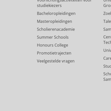
studiekiezers
Gro
Bacheloropleidingen
Zoe
Masteropleidingen
Tal
Scholierenacademie
Sam
Cen
Summer Schools
Tec
Honours College
Uni
Promotietrajecten
Car
Veelgestelde vragen
Stu
Sch
Sam