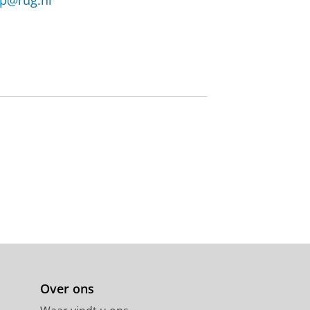
p@rug.nl
Over ons