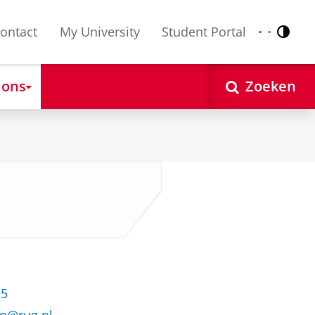
ontact
My University
Student Portal
Contr
Nederlands
English
 ons
Zoeken
25