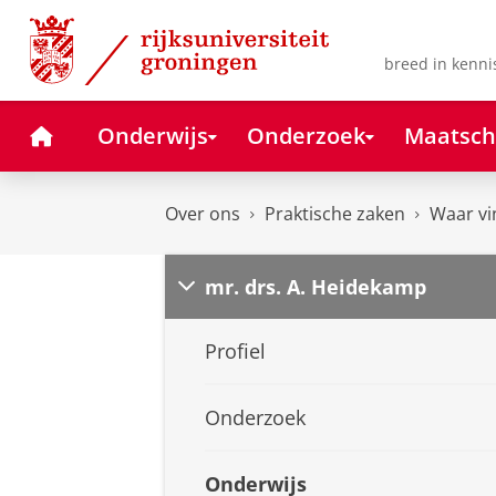
Skip
Skip
to
to
Content
Navigation
breed in kenni
Home
Onderwijs
Onderzoek
Maatsch
Over ons
Praktische zaken
Waar vi
mr. drs. A. Heidekamp
Profiel
Onderzoek
Onderwijs