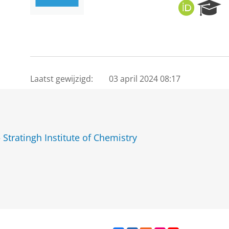
O
R
R
e
C
s
I
e
D
a
r
c
Laatst gewijzigd:
03 april 2024 08:17
h
P
o
r
t
tratingh Institute of Chemistry
a
l