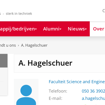
C
s - sterk in techniek
appij/bedrijven
Alumni
Nieuws
Over
ndt u ons
A. Hagelschuer
A. Hagelschuer
Faculteit Science and Engine
Telefoon:
050 36 390
E-mail:
a.hagelsch