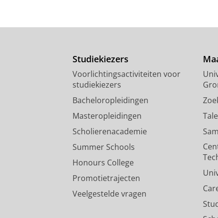
Studiekiezers
Maa
Voorlichtingsactiviteiten voor
Univ
studiekiezers
Gro
Bacheloropleidingen
Zoe
Masteropleidingen
Tal
Scholierenacademie
Sam
Cen
Summer Schools
Tec
Honours College
Uni
Promotietrajecten
Car
Veelgestelde vragen
Stu