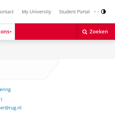
ontact
My University
Student Portal
Contr
Nederlands
English
 ons
Zoeken
ering
21
uer@rug.nl