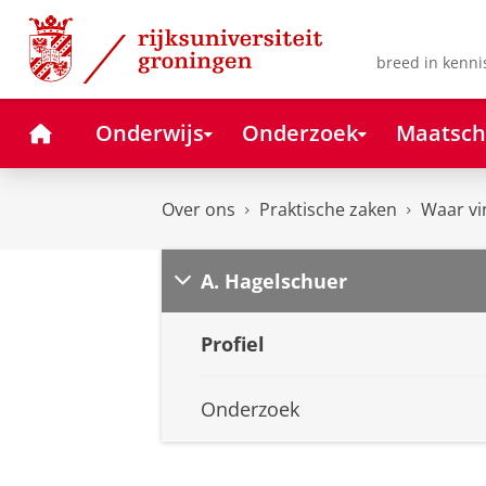
Skip
Skip
to
to
Content
Navigation
breed in kenni
Home
Onderwijs
Onderzoek
Maatsch
Over ons
Praktische zaken
Waar vi
A. Hagelschuer
Profiel
Onderzoek